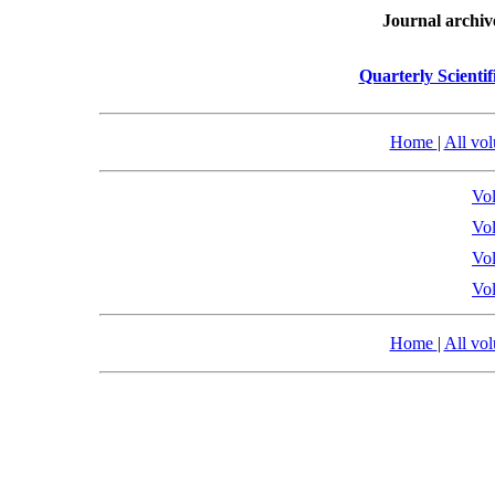
Journal archiv
Quarterly Scientif
Home
|
All vo
Vol
Vol
Vol
Vol
Home
|
All vo