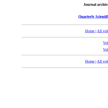
Journal archiv
Quarterly Scientif
Home
|
All vo
Vol
Vol
Home
|
All vo