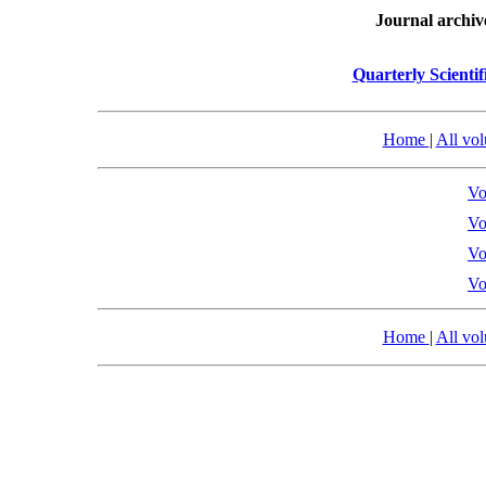
Journal archiv
Quarterly Scientif
Home
|
All vo
Vo
Vo
Vo
Vo
Home
|
All vo